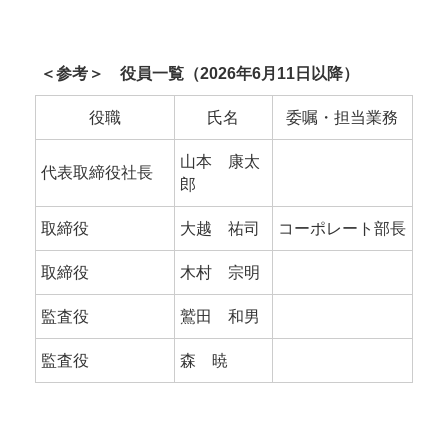
＜参考＞ 役員一覧（2026年6月11日以降）
役職
氏名
委嘱・担当業務
山本 康太
代表取締役社長
郎
取締役
大越 祐司
コーポレート部長
取締役
木村 宗明
監査役
鷲田 和男
監査役
森 暁