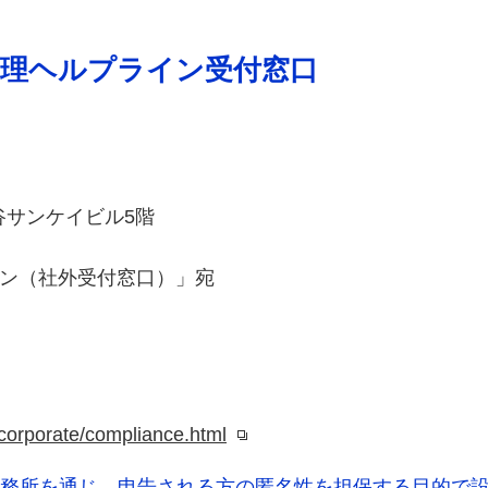
倫理ヘルプライン受付窓口
谷サンケイビル5階
イン（社外受付窓口）」宛
p/corporate/compliance.html
務所を通じ、申告される方の匿名性を担保する目的で