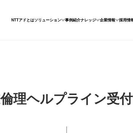
NTTアドとは
ソリューション
事例紹介
ナレッジ
企業情報
採用情
ソリューション一覧
ウェビナー
企業情報
採用情報（新卒採用）
コラム
DXによるマーケティングの変革支援
NTTアドとは
ファンマー
企業概要
採用情報（キャリア採用）
WEB最適化
トップメッセージ
CDP×Persona
私たちのめ
業倫理ヘルプライン受付
タッチ＆トライイベント・
組織図
ハイブリッ
アクセス
※現在キャリア採用の募集は実施しておりません
店頭プロモーション
CSR
健康経営・
eSports
電子公告・決算公告
PR／AR／IR
マーケティング／ブランディング
メディア
テレデジ統合マーケティング
デジタルマ
PDCA支援