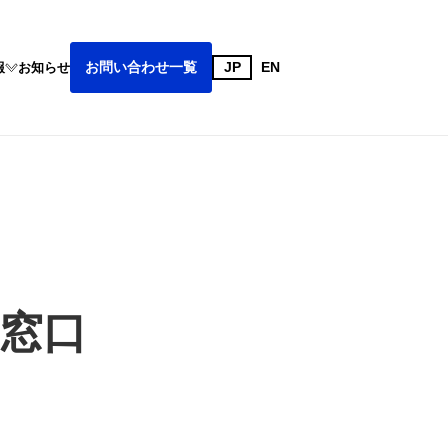
お問い合わせ一覧
JP
EN
報
お知らせ
ケティング
lized Real time DM
ざすこと
窓口
トイベント
ダイバーシティ
ーケティング
サービス