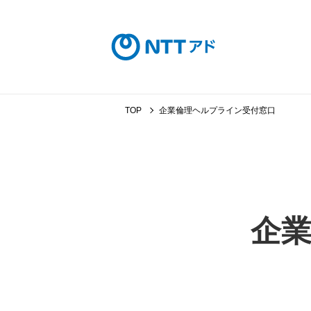
TOP
企業倫理ヘルプライン受付窓口
ソリューション
ナレッジ
企業情報
採用情報
企