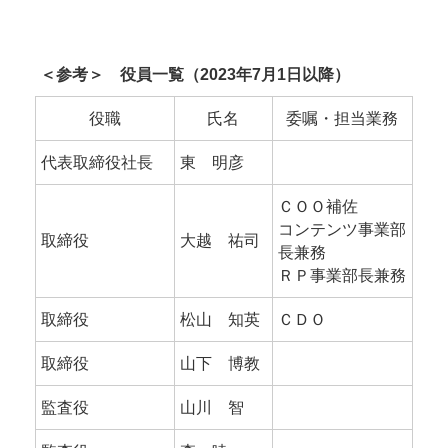
＜参考＞ 役員一覧（2023年7月1日以降）
役職
氏名
委嘱・担当業務
代表取締役社長
東 明彦
ＣＯＯ補佐
コンテンツ事業部
取締役
大越 祐司
長兼務
ＲＰ事業部長兼務
取締役
松山 知英
ＣＤＯ
取締役
山下 博教
監査役
山川 智